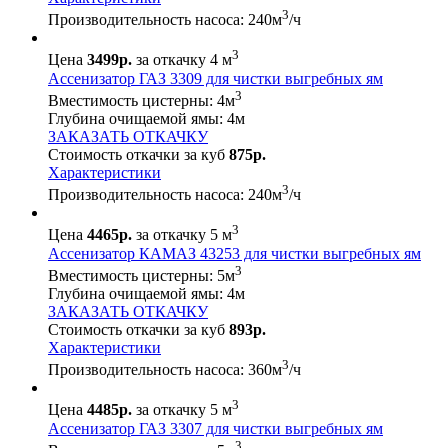
3
Производительность насоса:
240
м
/ч
3
Цена
3499р.
за откачку 4 м
Ассенизатор ГАЗ 3309 для чистки выгребных ям
3
Вместимость цистерны:
4
м
Глубина очищаемой ямы:
4
м
ЗАКАЗАТЬ ОТКАЧКУ
Стоимость откачки за куб
875р.
Характеристики
3
Производительность насоса:
240
м
/ч
3
Цена
4465р.
за откачку 5 м
Ассенизатор КАМАЗ 43253 для чистки выгребных ям
3
Вместимость цистерны:
5
м
Глубина очищаемой ямы:
4
м
ЗАКАЗАТЬ ОТКАЧКУ
Стоимость откачки за куб
893р.
Характеристики
3
Производительность насоса:
360
м
/ч
3
Цена
4485р.
за откачку 5 м
Ассенизатор ГАЗ 3307 для чистки выгребных ям
3