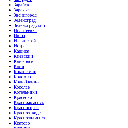
Зарайск
Заречье
Звенигород
Зеленоград
Зеленоградский
Ивантеевка
Икша
Ильинский
Истра
Кашира
Киевский
Климовск
Клин
Кокошкино
Коломна
Колюбакино
Королев
Котельники
Красково
Красноармейск
Красногорск
Краснозаводск
Краснознаменск
Кратово