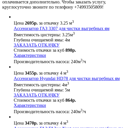
оплачивается дополнительно. Чтобы заказать услугу,
круглосуточно звоните по телефону +74993505809!
3
Цена
2695р.
за откачку 3.25 м
Ассенизатор ГАЗ 3307 для чистки выгребных ям
3
Вместимость цистерны:
3.25
м
Глубина очищаемой ямы:
4
м
ЗАКАЗАТЬ ОТКАЧКУ
Стоимость откачки за куб
898р.
Характеристики
3
Производительность насоса:
240
м
/ч
3
Цена
3455р.
за откачку 4 м
Ассенизатор Hyundai HD78 для чистки выгребных ям
3
Вместимость цистерны:
4
м
Глубина очищаемой ямы:
5
м
ЗАКАЗАТЬ ОТКАЧКУ
Стоимость откачки за куб
864р.
Характеристики
3
Производительность насоса:
240
м
/ч
3
Цена
3470р.
за откачку 4 м