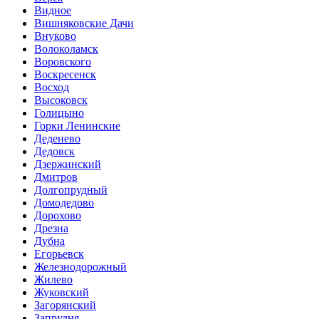
Видное
Вишняковские Дачи
Внуково
Волоколамск
Воровского
Воскресенск
Восход
Высоковск
Голицыно
Горки Ленинские
Деденево
Дедовск
Дзержинский
Дмитров
Долгопрудный
Домодедово
Дорохово
Дрезна
Дубна
Егорьевск
Железнодорожный
Жилево
Жуковский
Загорянский
Запрудня