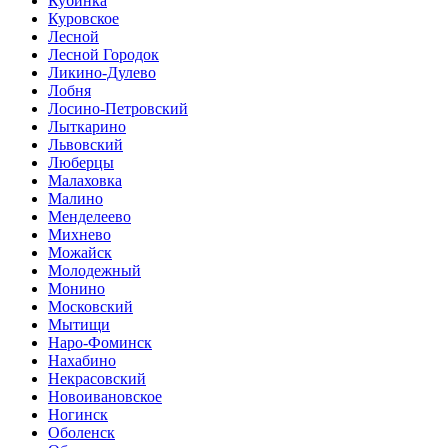
Кубинка
Куровское
Лесной
Лесной Городок
Ликино-Дулево
Лобня
Лосино-Петровский
Лыткарино
Львовский
Люберцы
Малаховка
Малино
Менделеево
Михнево
Можайск
Молодежный
Монино
Московский
Мытищи
Наро-Фоминск
Нахабино
Некрасовский
Новоивановское
Ногинск
Оболенск