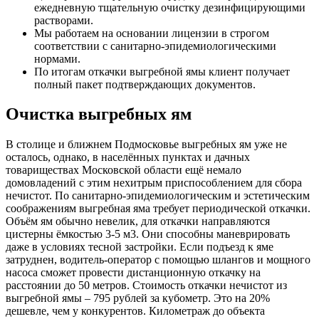
ежедневную тщательную очистку дезинфицирующими
растворами.
Мы работаем на основании лицензии в строгом
соответствии с санитарно-эпидемиологическими
нормами.
По итогам откачки выгребной ямы клиент получает
полный пакет подтверждающих документов.
Очистка выгребных ям
В столице и ближнем Подмосковье выгребных ям уже не
осталось, однако, в населённых пунктах и дачных
товариществах Московской области ещё немало
домовладений с этим нехитрым приспособлением для сбора
нечистот. По санитарно-эпидемиологическим и эстетическим
соображениям выгребная яма требует периодической откачки.
Объём ям обычно невелик, для откачки направляются
цистерны ёмкостью 3-5 м3. Они способны маневрировать
даже в условиях тесной застройки. Если подъезд к яме
затруднен, водитель-оператор с помощью шлангов и мощного
насоса сможет провести дистанционную откачку на
расстоянии до 50 метров. Стоимость откачки нечистот из
выгребной ямы – 795 рублей за кубометр. Это на 20%
дешевле, чем у конкурентов. Километраж до объекта