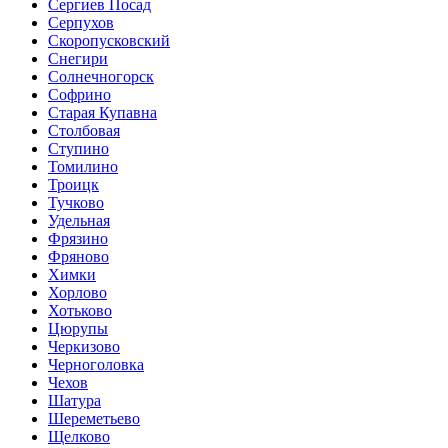
Сергиев Посад
Серпухов
Скоропусковский
Снегири
Солнечногорск
Софрино
Старая Купавна
Столбовая
Ступино
Томилино
Троицк
Тучково
Удельная
Фрязино
Фряново
Химки
Хорлово
Хотьково
Цюрупы
Черкизово
Черноголовка
Чехов
Шатура
Шереметьево
Щелково