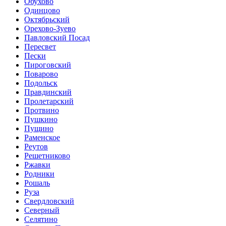
Обухово
Одинцово
Октябрьский
Орехово-Зуево
Павловский Посад
Пересвет
Пески
Пироговский
Поварово
Подольск
Правдинский
Пролетарский
Протвино
Пушкино
Пущино
Раменское
Реутов
Решетниково
Ржавки
Родники
Рошаль
Руза
Свердловский
Северный
Селятино