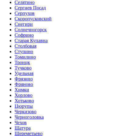
Селятино
Сергиев Посад
Серпухов
Скоропусковский
Снегири
Солнечногорск
Софрино
Старая Купавна
Столбовая
Ступино
Томилино
Троицк
Тучково
Удельная
Фрязино
Фряново
Химки
Хорлово
Хотьково
Цюрупы
Черкизово
Черноголовка
Чехов
Шатура
Шереметьево