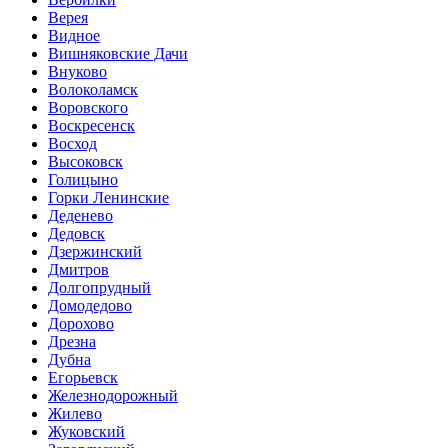
Верея
Видное
Вишняковские Дачи
Внуково
Волоколамск
Воровского
Воскресенск
Восход
Высоковск
Голицыно
Горки Ленинские
Деденево
Дедовск
Дзержинский
Дмитров
Долгопрудный
Домодедово
Дорохово
Дрезна
Дубна
Егорьевск
Железнодорожный
Жилево
Жуковский