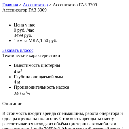
Главная
>
Ассенизатор
>
Ассенизатор ГАЗ 3309
Ассенизатор ГАЗ 3309
Цена у нас
0
руб.
/час
3499
руб.
1 км за МКАД 50 руб.
Заказать илосос
Технические характеристики
Вместимость цистерны
3
4 м
Глубина очищаемой ямы
4 м
Производительность насоса
3
240 м
/ч
Описание
В стоимость входит аренда спецмашины, работа оператора и
одна разгрузка на полигоне. Стоимость аренды за смену
рассчитывается исходя из объёма цистерны автомобиля и
цены откачки 1 куба 795Р/м3. Минимальный разовый заказ 4