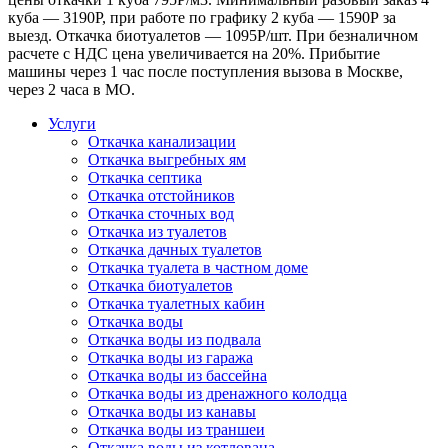
куба — 3190Р, при работе по графику 2 куба — 1590Р за
выезд. Откачка биотуалетов — 1095Р/шт. При безналичном
расчете с НДС цена увеличивается на 20%. Прибытие
машины через 1 час после поступления вызова в Москве,
через 2 часа в МО.
Услуги
Откачка канализации
Откачка выгребных ям
Откачка септика
Откачка отстойников
Откачка сточных вод
Откачка из туалетов
Откачка дачных туалетов
Откачка туалета в частном доме
Откачка биотуалетов
Откачка туалетных кабин
Откачка воды
Откачка воды из подвала
Откачка воды из гаража
Откачка воды из бассейна
Откачка воды из дренажного колодца
Откачка воды из канавы
Откачка воды из траншеи
Откачка воды из котлована