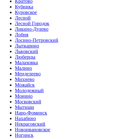
Кратово
Кубинка
Куровское
Лесной
Лесной Городок
Ликино-Дулево
Лобня
Лосино-Петровский
Лыткарино
Львовский
Люберцы
Малаховка
Малино
Менделеево
Михнево
Можайск
Молодежный
Монино
Московский
Мытищи
Наро-Фоминск
Нахабино
Некрасовский
Новоивановское
Ногинск