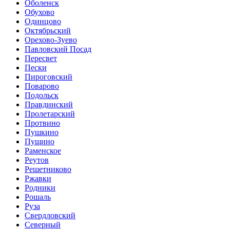
Оболенск
Обухово
Одинцово
Октябрьский
Орехово-Зуево
Павловский Посад
Пересвет
Пески
Пироговский
Поварово
Подольск
Правдинский
Пролетарский
Протвино
Пушкино
Пущино
Раменское
Реутов
Решетниково
Ржавки
Родники
Рошаль
Руза
Свердловский
Северный