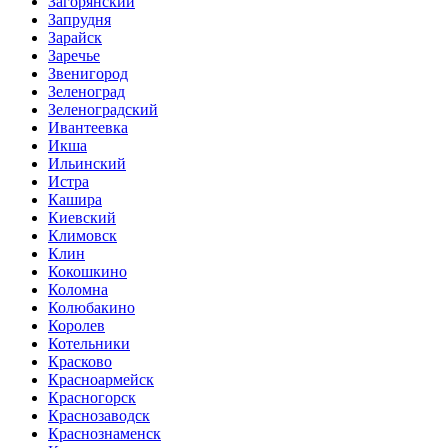
Загорянский
Запрудня
Зарайск
Заречье
Звенигород
Зеленоград
Зеленоградский
Ивантеевка
Икша
Ильинский
Истра
Кашира
Киевский
Климовск
Клин
Кокошкино
Коломна
Колюбакино
Королев
Котельники
Красково
Красноармейск
Красногорск
Краснозаводск
Краснознаменск